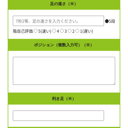
足の速さ（※）
●5段
階自己評価
5(速い)
4
3
2
1(遅い)
ポジション（複数入力可）（※）
利き足（※）