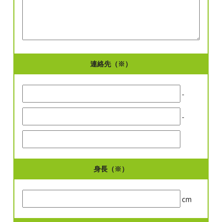
連絡先（※）
-
-
身長（※）
cm