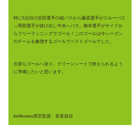
特に5点目の吉田選手の縦パスから藤原選手がスルーパス
→岡部選手が抜け出し中央へパス。橋本選手がサイドか
らフリーランニングでゴール！このゴールは今シーズン
のチームを象徴するゴールでベストゴールでした。
次節もゴールへ迫り、クリーンシートで終えられるよう
に準備したいと思います。
beillevaire西宮監督 長束昌信