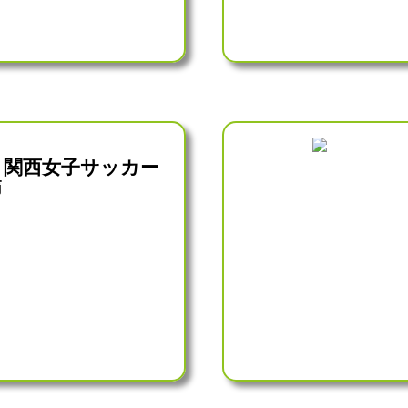
ON 関西女子サッカー
節