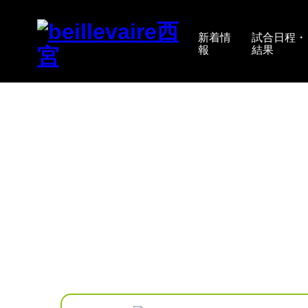
新着情
試合日程・
報
結果