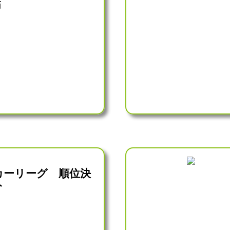
節
カーリーグ 順位決
ト