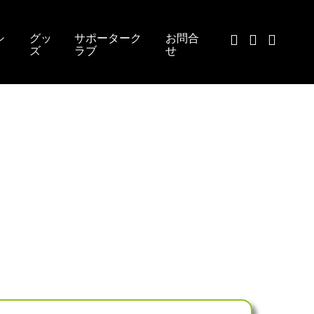
シ
グッ
サポーターク
お問合
ズ
ラブ
せ
ー企業
ー会員企業